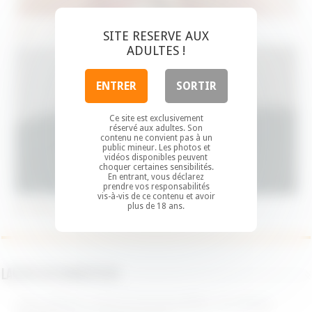
Jouer entre filles à Montpellier
SITE RESERVE AUX
ADULTES !
ENTRER
SORTIR
Ce site est exclusivement
réservé aux adultes. Son
contenu ne convient pas à un
public mineur. Les photos et
vidéos disponibles peuvent
choquer certaines sensibilités.
En entrant, vous déclarez
prendre vos responsabilités
vis-à-vis de ce contenu et avoir
plus de 18 ans.
Je veux un plan baise à Montpellier ( 34 )
Laisser un commentaire
Votre adresse e-mail ne sera pas publiée.
Les champs